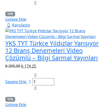
15%
Listeye Ekle
Karşılaştır
YKS TYT Türkçe Yıldızlar Yarışıyor
12 Branş Denemeleri Video
Çözümlü – Bilgi Sarmal Yayınları
Orijinal
Şu
₺
205,00
₺
174,25
fiyat:
andaki
₺ 205,00.
fiyat:
Sepete Ekle
₺ 174,25.
15%
Listeye Ekle