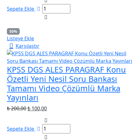
₺ 439,00.
fiyat:
Sepete Ekle
₺ 389,00.
50%
Listeye Ekle
Karşılaştır
KPSS DGS ALES PARAGRAF Konu
Özetli Yeni Nesil Soru Bankası
Tamamı Video Çözümlü Marka
Yayınları
Orijinal
Şu
₺
200,00
₺
100,00
fiyat:
andaki
₺ 200,00.
fiyat:
Sepete Ekle
₺ 100,00.