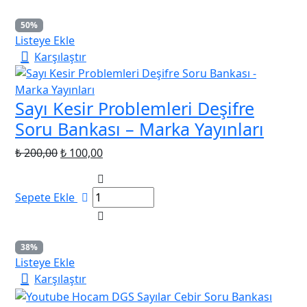
50%
Listeye Ekle
Karşılaştır
Sayı Kesir Problemleri Deşifre
Soru Bankası – Marka Yayınları
Orijinal
Şu
₺
200,00
₺
100,00
fiyat:
andaki
₺ 200,00.
fiyat:
Sepete Ekle
₺ 100,00.
38%
Listeye Ekle
Karşılaştır