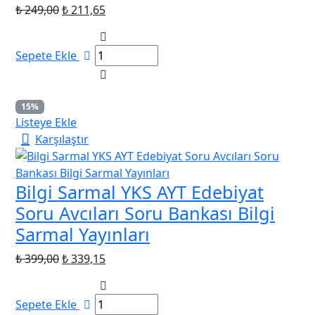
Orijinal
Şu
₺
249,00
₺
211,65
fiyat:
andaki
₺ 249,00.
fiyat:
Sepete Ekle
₺ 211,65.
15%
Listeye Ekle
Karşılaştır
Bilgi Sarmal YKS AYT Edebiyat
Soru Avcıları Soru Bankası Bilgi
Sarmal Yayınları
Orijinal
Şu
₺
399,00
₺
339,15
fiyat:
andaki
₺ 399,00.
fiyat:
Sepete Ekle
₺ 339,15.