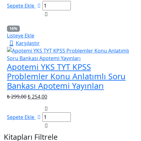
₺ 200,00.
fiyat:
Sepete Ekle
₺ 170,00.
16%
Listeye Ekle
Karşılaştır
Apotemi YKS TYT KPSS
Problemler Konu Anlatımlı Soru
Bankası Apotemi Yayınları
Orijinal
Şu
₺
299,00
₺
254,00
fiyat:
andaki
₺ 299,00.
fiyat:
Sepete Ekle
₺ 254,00.
Kitapları Filtrele