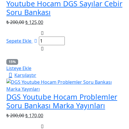
Youtube Hocam DGS Sayılar Cebir
Soru Bankası
Orijinal
Şu
₺
200,00
₺
125,00
fiyat:
andaki
₺ 200,00.
fiyat:
Sepete Ekle
₺ 125,00.
15%
Listeye Ekle
Karşılaştır
DGS Youtube Hocam Problemler
Soru Bankası Marka Yayınları
Orijinal
Şu
₺
200,00
₺
170,00
fiyat:
andaki