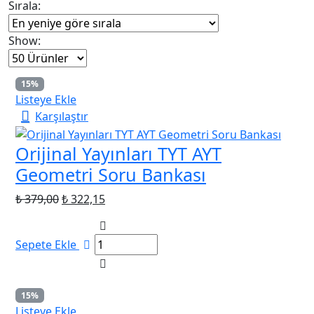
Sırala:
göre
sıralandı
Show:
15%
Listeye Ekle
Karşılaştır
Orijinal Yayınları TYT AYT
Geometri Soru Bankası
Orijinal
Şu
₺
379,00
₺
322,15
fiyat:
andaki
₺ 379,00.
fiyat:
Sepete Ekle
₺ 322,15.
15%
Listeye Ekle