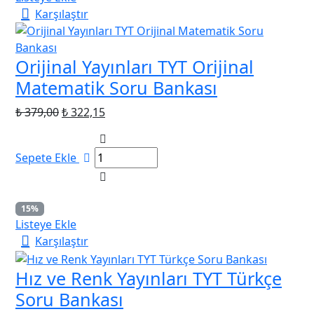
Karşılaştır
Orijinal Yayınları TYT Orijinal
Matematik Soru Bankası
Orijinal
Şu
₺
379,00
₺
322,15
fiyat:
andaki
₺ 379,00.
fiyat:
Sepete Ekle
₺ 322,15.
15%
Listeye Ekle
Karşılaştır
Hız ve Renk Yayınları TYT Türkçe
Soru Bankası