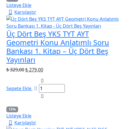
Listeye Ekle
Karşılaştır
Üç Dört Beş YKS TYT AYT
Geometri Konu Anlatımlı Soru
Bankası 1. Kitap – Üç Dört Beş
Yayınları
Orijinal
Şu
₺
329,00
₺
279,00
fiyat:
andaki
₺ 329,00.
fiyat:
Sepete Ekle
₺ 279,00.
15%
Listeye Ekle
Karşılaştır