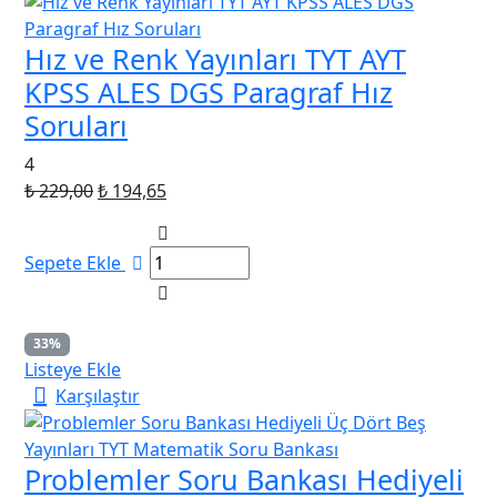
Hız ve Renk Yayınları TYT AYT
KPSS ALES DGS Paragraf Hız
Soruları
4
Orijinal
Şu
₺
229,00
₺
194,65
fiyat:
andaki
₺ 229,00.
fiyat:
Sepete Ekle
₺ 194,65.
33%
Listeye Ekle
Karşılaştır
Problemler Soru Bankası Hediyeli