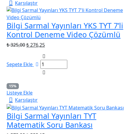
Karşılaştır
Bilgi Sarmal Yayınları YKS TYT 7’li
Kontrol Deneme Video Çözümlü
Orijinal
Şu
₺
325,00
₺
276,25
fiyat:
andaki
₺ 325,00.
fiyat:
Sepete Ekle
₺ 276,25.
15%
Listeye Ekle
Karşılaştır
Bilgi Sarmal Yayınları TYT
Matematik Soru Bankası