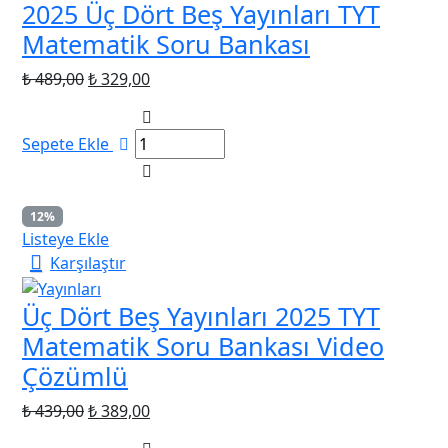
2025 Üç Dört Beş Yayınları TYT
Matematik Soru Bankası
Orijinal
Şu
₺
489,00
₺
329,00
fiyat:
andaki
₺ 489,00.
fiyat:
Sepete Ekle
₺ 329,00.
12%
Listeye Ekle
Karşılaştır
Üç Dört Beş Yayınları 2025 TYT
Matematik Soru Bankası Video
Çözümlü
Orijinal
Şu
₺
439,00
₺
389,00
fiyat:
andaki