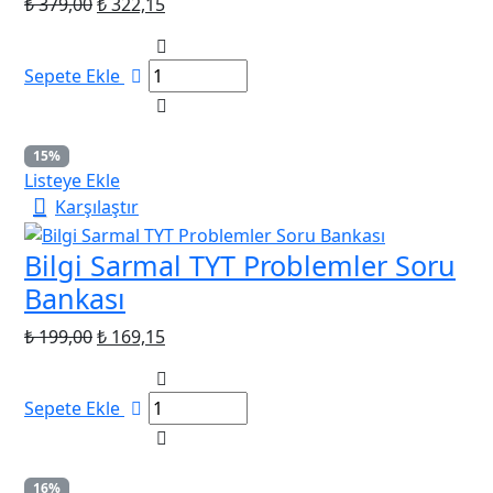
Orijinal
Şu
₺
379,00
₺
322,15
fiyat:
andaki
₺ 379,00.
fiyat:
Sepete Ekle
₺ 322,15.
15%
Listeye Ekle
Karşılaştır
Bilgi Sarmal TYT Problemler Soru
Bankası
Orijinal
Şu
₺
199,00
₺
169,15
fiyat:
andaki
₺ 199,00.
fiyat:
Sepete Ekle
₺ 169,15.
16%