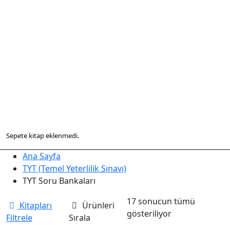
Sepete kitap eklenmedi.
Ana Sayfa
TYT (Temel Yeterlilik Sınavı)
TYT Soru Bankaları
17 sonucun tümü
Kitapları
Ürünleri
En
gösteriliyor
Filtrele
Sırala
yeniye